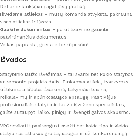
Dirbame lankščiai pagal jūsų grafiką.
Išvežame atliekas
– mūsų komanda atvyksta, pakrauna
visas atliekas ir išveža.
Gaukite dokumentus
– po utilizavimo gausite
patvirtinančius dokumentus.
Viskas paprasta, greita ir be rūpesčių!
Išvados
Statybinio laužo išvežimas – tai svarbi bet kokio statybos
ar remonto projekto dalis. Tinkamas atliekų tvarkymas
užtikrina aikštelės švarumą, laikymąsi teisinių
reikalavimų ir aplinkosaugos apsaugą. Pasitikėjus
profesionaliais statybinio laužo išvežimo specialistais,
galite sutaupyti laiko, pinigų ir išvengti galvos skausmo.
VPGriovikai.lt pasirengusi išvežti bet kokio tipo ir kiekio
statybines atliekas greitai, saugiai ir už konkurencingą