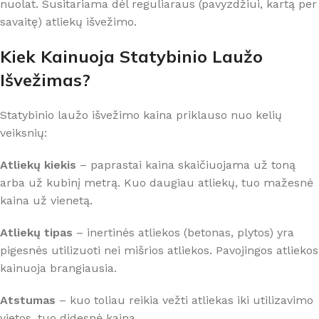
nuolat. Susitariama dėl reguliaraus (pavyzdžiui, kartą per
savaitę) atliekų išvežimo.
Kiek Kainuoja Statybinio Laužo
Išvežimas?
Statybinio laužo išvežimo kaina priklauso nuo kelių
veiksnių:
Atliekų kiekis
– paprastai kaina skaičiuojama už toną
arba už kubinį metrą. Kuo daugiau atliekų, tuo mažesnė
kaina už vienetą.
Atliekų tipas
– inertinės atliekos (betonas, plytos) yra
pigesnės utilizuoti nei mišrios atliekos. Pavojingos atliekos
kainuoja brangiausia.
Atstumas
– kuo toliau reikia vežti atliekas iki utilizavimo
vietos, tuo didesnė kaina.