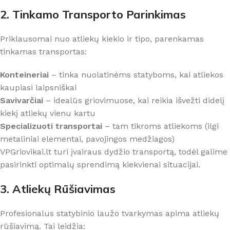
2. Tinkamo Transporto Parinkimas
Priklausomai nuo atliekų kiekio ir tipo, parenkamas
tinkamas transportas:
Konteineriai
– tinka nuolatinėms statyboms, kai atliekos
kaupiasi laipsniškai
Savivarčiai
– idealūs griovimuose, kai reikia išvežti didelį
kiekį atliekų vienu kartu
Specializuoti transportai
– tam tikroms atliekoms (ilgi
metaliniai elementai, pavojingos medžiagos)
VPGriovikai.lt turi įvairaus dydžio transportą, todėl galime
pasirinkti optimalų sprendimą kiekvienai situacijai.
3. Atliekų Rūšiavimas
Profesionalus statybinio laužo tvarkymas apima atliekų
rūšiavimą. Tai leidžia: