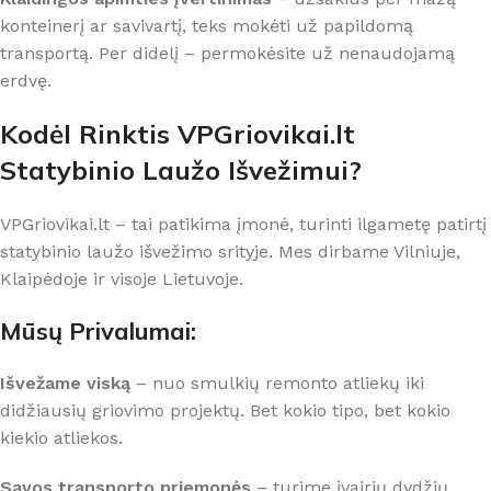
konteinerį ar savivartį, teks mokėti už papildomą
transportą. Per didelį – permokėsite už nenaudojamą
erdvę.
Kodėl Rinktis VPGriovikai.lt
Statybinio Laužo Išvežimui?
VPGriovikai.lt – tai patikima įmonė, turinti ilgametę patirtį
statybinio laužo išvežimo srityje. Mes dirbame Vilniuje,
Klaipėdoje ir visoje Lietuvoje.
Mūsų Privalumai:
Išvežame viską
– nuo smulkių remonto atliekų iki
didžiausių griovimo projektų. Bet kokio tipo, bet kokio
kiekio atliekos.
Savos transporto priemonės
– turime įvairių dydžių