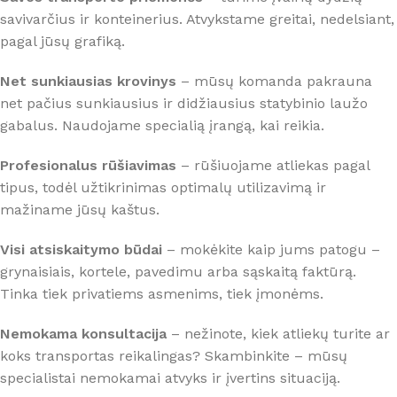
savivarčius ir konteinerius. Atvykstame greitai, nedelsiant,
pagal jūsų grafiką.
Net sunkiausias krovinys
– mūsų komanda pakrauna
net pačius sunkiausius ir didžiausius statybinio laužo
gabalus. Naudojame specialią įrangą, kai reikia.
Profesionalus rūšiavimas
– rūšiuojame atliekas pagal
tipus, todėl užtikrinimas optimalų utilizavimą ir
mažiname jūsų kaštus.
Visi atsiskaitymo būdai
– mokėkite kaip jums patogu –
grynaisiais, kortele, pavedimu arba sąskaitą faktūrą.
Tinka tiek privatiems asmenims, tiek įmonėms.
Nemokama konsultacija
– nežinote, kiek atliekų turite ar
koks transportas reikalingas? Skambinkite – mūsų
specialistai nemokamai atvyks ir įvertins situaciją.