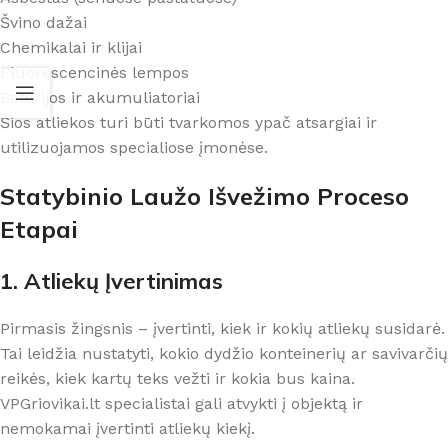
Švino dažai
Chemikalai ir klijai
Fluorescencinės lempos
Baterijos ir akumuliatoriai
Šios atliekos turi būti tvarkomos ypač atsargiai ir
utilizuojamos specialiose įmonėse.
Statybinio Laužo Išvežimo Proceso
Etapai
1. Atliekų Įvertinimas
Pirmasis žingsnis – įvertinti, kiek ir kokių atliekų susidarė.
Tai leidžia nustatyti, kokio dydžio konteinerių ar savivarčių
reikės, kiek kartų teks vežti ir kokia bus kaina.
VPGriovikai.lt specialistai gali atvykti į objektą ir
nemokamai įvertinti atliekų kiekį.