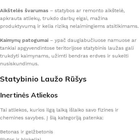
Aikštelės švarumas
– statybos ar remonto aikštelė,
apkrauta atliekų, trukdo darbų eigai, mažina
produktyvumą ir kelia riziką nelaimingiems atsitikimams.
Kaimynų patogumai
– ypač daugiabučiuose namuose ar
tankiai apgyvendintose teritorijose statybinis laužas gali
trukdyti kaimynams, užimti bendras erdves ir sukelti
nusiskundimus.
Statybinio Laužo Rūšys
Inertinės Atliekos
Tai atliekos, kurios ilgą laiką išlaiko savo fizines ir
chemines savybes. Į šią kategoriją patenka:
Betonas ir gelžbetonis
Plytos ir blokeliai