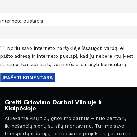
Interneto puslapis
Noriu savo interneto naršyklėje išsaugoti vardą, el.
pašto adresą ir interneto puslapį, kad jų nebereiktų įvesti
iš naujo, kai kitą kartą vėl norėsiu parašyti komentarą.
Greiti Griovimo Darbai Vilniuje ir
Klaipėdoje
Atliekame visų tipų griovimo darbus – nuo pertvarų
iki nešančių sienų su sijų montavimu. Turime savo
transportą ir įrangą, paruošiame projektus, gauname