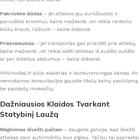
Pakrovimo būdas
– jei atliekos jau surūšiuotos ir
paruoštos krovimui, kaina mažesnė. Jei reikia rankiniu
būdu krauti, rūšiuoti – kaina didesnė.
Prieinamumas
– jei transportas gali priartėti prie atliekų,
kaina mažesnė. Jei reikia nešti atliekas iš aukšto aukšto
ar per didelius atstumus – kaina didesnė.
VPGriovikai.lt siūlo skaidrias ir konkurencingas kainas. Po
nemokamos konsultacijos gausite tikslų kainų pasiūlymą
be paslėptų mokesčių.
Dažniausios Klaidos Tvarkant
Statybinį Laužą
Mėginimas išvežti pačiam
– daugelis galvoja, kad išvežti
atliekas savo automobiliu bus pigiau. Tačiau tai paprastai