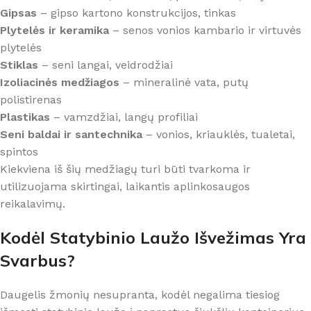
Gipsas
– gipso kartono konstrukcijos, tinkas
Plytelės ir keramika
– senos vonios kambario ir virtuvės
plytelės
Stiklas
– seni langai, veidrodžiai
Izoliacinės medžiagos
– mineralinė vata, putų
polistirenas
Plastikas
– vamzdžiai, langų profiliai
Seni baldai ir santechnika
– vonios, kriauklės, tualetai,
spintos
Kiekviena iš šių medžiagų turi būti tvarkoma ir
utilizuojama skirtingai, laikantis aplinkosaugos
reikalavimų.
Kodėl Statybinio Laužo Išvežimas Yra
Svarbus?
Daugelis žmonių nesupranta, kodėl negalima tiesiog