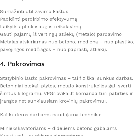
Sumažinti utilizavimo kaštus
Padidinti perdirbimo efektyvumą
Laikytis aplinkosaugos reikalavimų
Gauti pajamų iš vertingų atliekų (metalo) pardavimo
Metalas atskiriamas nuo betono, mediena – nuo plastiko,
pavojingos medžiagos – nuo paprastų atliekų.
4. Pakrovimas
Statybinio laužo pakrovimas – tai fiziškai sunkus darbas.
Betoniniai blokai, plytos, metalo konstrukcijos gali sverti
šimtus kilogramų. VPGriovikai.lt komanda turi patirties ir
įrangos net sunkiausiam krovinių pakrovimui.
Kai kuriems darbams naudojama technika:
Miniekskavatoriams – dideliems betono gabalams
Krautuvai – sunkiems elementams