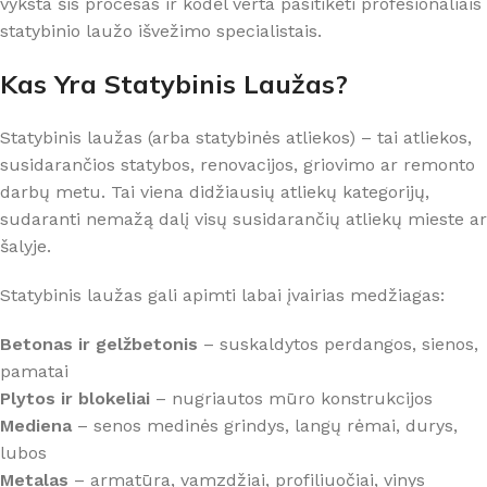
vyksta šis procesas ir kodėl verta pasitikėti profesionaliais
statybinio laužo išvežimo specialistais.
Kas Yra Statybinis Laužas?
Statybinis laužas (arba statybinės atliekos) – tai atliekos,
susidarančios statybos, renovacijos, griovimo ar remonto
darbų metu. Tai viena didžiausių atliekų kategorijų,
sudaranti nemažą dalį visų susidarančių atliekų mieste ar
šalyje.
Statybinis laužas gali apimti labai įvairias medžiagas:
Betonas ir gelžbetonis
– suskaldytos perdangos, sienos,
pamatai
Plytos ir blokeliai
– nugriautos mūro konstrukcijos
Mediena
– senos medinės grindys, langų rėmai, durys,
lubos
Metalas
– armatūra, vamzdžiai, profiliuočiai, vinys