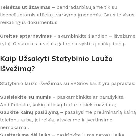
Teisėtas utilizavimas
– bendradarbiaujame tik su
licencijuotomis atliekų tvarkymo įmonėmis. Gausite visus
reikalingus dokumentus.
Greitas aptarnavimas
– skambinkite šiandien – išvežame
rytoj. O skubiais atvejais galime atvykti tą pačią dieną.
Kaip Užsakyti Statybinio Laužo
Išvežimą?
Statybinio laužo išvežimas su VPGriovikai.lt yra paprastas:
Susisiekite su mumis
– paskambinkite ar parašykite.
Apibūdinkite, kokių atliekų turite ir kiek maždaug.
Gaukite kainų pasiūlymą
– pasakysime preliminarią kainą
telefonu arba, jei reikia, atvyksime ir įvertinsime
nemokamai.
Susitarkime dėl laiko
– pasirinkite jums patogų laiką.