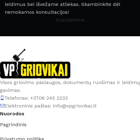
leidimus bei išvežame atliekas. Skambinkite dėl
nemokamos konsultacijos!
Susisiekime
Visos griovimo paslaugos, dokumentų ruošimas ir leidimų
gavimas.
Telefonas: +3706 245 2233
Elektroninis paštas: info@vpgriovikai.lt
Nuorodos
Pagrindinis
Privatumo politika