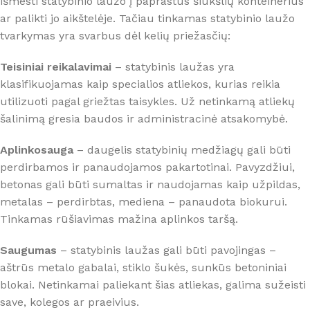
išmesti statybinio laužo į paprastus šiukšlių konteinerius
ar palikti jo aikštelėje. Tačiau tinkamas statybinio laužo
tvarkymas yra svarbus dėl kelių priežasčių:
Teisiniai reikalavimai
– statybinis laužas yra
klasifikuojamas kaip specialios atliekos, kurias reikia
utilizuoti pagal griežtas taisykles. Už netinkamą atliekų
šalinimą gresia baudos ir administracinė atsakomybė.
Aplinkosauga
– daugelis statybinių medžiagų gali būti
perdirbamos ir panaudojamos pakartotinai. Pavyzdžiui,
betonas gali būti sumaltas ir naudojamas kaip užpildas,
metalas – perdirbtas, mediena – panaudota biokurui.
Tinkamas rūšiavimas mažina aplinkos taršą.
Saugumas
– statybinis laužas gali būti pavojingas –
aštrūs metalo gabalai, stiklo šukės, sunkūs betoniniai
blokai. Netinkamai paliekant šias atliekas, galima sužeisti
save, kolegos ar praeivius.