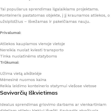
Tai populiarus sprendimas ilgalaikiams projektams.
Konteineris pastatomas objekte, į jį kraunamos atliekos, o
užsipildžius – išvežamas ir pakeičiamas nauju.
Privalumai:
Atliekos kaupiamos vienoje vietoje
Nereikia nuolat kviesti transporto
Tinka nuolatinėms statyboms
Trūkumai:
Užima vietą aikštelėje
Mėnesinė nuomos kaina
Reikia leidimo konteinerio statymui viešose vietose
Savivarčių Iškvietimas
Idealus sprendimas griovimo darbams ar vienkartiniam
dideliam atliekų kiekiui išvežti. Savivartis atvažiuoja,