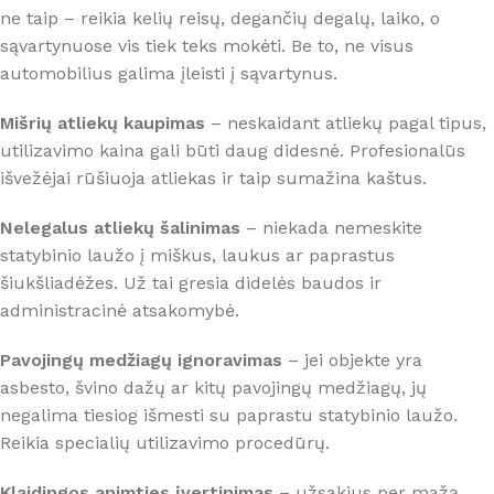
ne taip – reikia kelių reisų, degančių degalų, laiko, o
sąvartynuose vis tiek teks mokėti. Be to, ne visus
automobilius galima įleisti į sąvartynus.
Mišrių atliekų kaupimas
– neskaidant atliekų pagal tipus,
utilizavimo kaina gali būti daug didesnė. Profesionalūs
išvežėjai rūšiuoja atliekas ir taip sumažina kaštus.
Nelegalus atliekų šalinimas
– niekada nemeskite
statybinio laužo į miškus, laukus ar paprastus
šiukšliadėžes. Už tai gresia didelės baudos ir
administracinė atsakomybė.
Pavojingų medžiagų ignoravimas
– jei objekte yra
asbesto, švino dažų ar kitų pavojingų medžiagų, jų
negalima tiesiog išmesti su paprastu statybinio laužo.
Reikia specialių utilizavimo procedūrų.
Klaidingos apimties įvertinimas
– užsakius per mažą