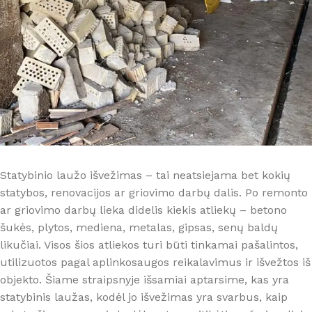
Statybinio laužo išvežimas – tai neatsiejama bet kokių
statybos, renovacijos ar griovimo darbų dalis. Po remonto
ar griovimo darbų lieka didelis kiekis atliekų – betono
šukės, plytos, mediena, metalas, gipsas, senų baldų
likučiai. Visos šios atliekos turi būti tinkamai pašalintos,
utilizuotos pagal aplinkosaugos reikalavimus ir išvežtos iš
objekto. Šiame straipsnyje išsamiai aptarsime, kas yra
statybinis laužas, kodėl jo išvežimas yra svarbus, kaip